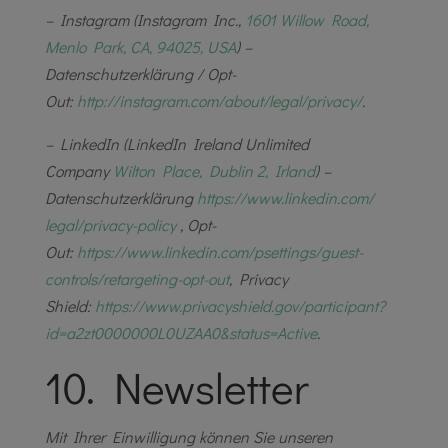
– Instagram (Instagram Inc.,
1601 Willow Road,
Menlo Park, CA, 94025, USA
) –
Datenschutzerklärung / Opt-
Out:
http://instagram.com/about/
legal/privacy/
.
– LinkedIn (LinkedIn Ireland Unlimited
Company
Wilton Place, Dublin 2, Irland
) –
Datenschutzerklärung
https://www.linkedin.com/
legal/privacy-policy
, Opt-
Out:
https://www.linkedin.com/
psettings/guest-
controls/
retargeting-opt-out
, Privacy
Shield:
https://www.
privacyshield.gov/participant?
id=a2zt0000000L0UZAA0&status=
Active
.
10. Newsletter
Mit Ihrer Einwilligung können Sie unseren