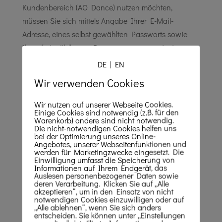
Kundenbereich (AO Dance) nutzen möchten,
müssen Sie sich mittels Angabe Ihrer E-Mail-
Adresse, eines selbst gewählten Passworts sowie
Ihres frei wählbaren Benutzernamens registrieren.
Es besteht kein Klarnamenszwang, eine
DE
|
EN
pseudonyme Nutzung ist möglich. Wir verwenden
Wir verwenden Cookies
für die Registrierung das sog. Double-opt-in-
Verfahren, d. h. Ihre Registrierung ist erst
Wir nutzen auf unserer Webseite Cookies.
Einige Cookies sind notwendig (z.B. für den
abgeschlossen, wenn Sie zuvor Ihre Anmeldung
Warenkorb) andere sind nicht notwendig.
über eine Ihnen zu diesem Zweck zugesandte
Die nicht-notwendigen Cookies helfen uns
bei der Optimierung unseres Online-
Bestätigungs-E-Mail durch Klick auf den darin
Angebotes, unserer Webseitenfunktionen und
werden für Marketingzwecke eingesetzt. Die
enthaltenem Link bestätigt haben. Falls Ihre
Einwilligung umfasst die Speicherung von
Informationen auf Ihrem Endgerät, das
diesbezügliche Bestätigung nicht binnen
Auslesen personenbezogener Daten sowie
24 Stunden erfolgt, wird Ihre Anmeldung
deren Verarbeitung. Klicken Sie auf „Alle
akzeptieren“, um in den Einsatz von nicht
automatisch aus unserer Datenbank gelöscht. Die
notwendigen Cookies einzuwilligen oder auf
„Alle ablehnen“, wenn Sie sich anders
Angabe der zuvor genannten Daten ist
entscheiden. Sie können unter „Einstellungen
verpflichtend, alle weiteren Informationen können