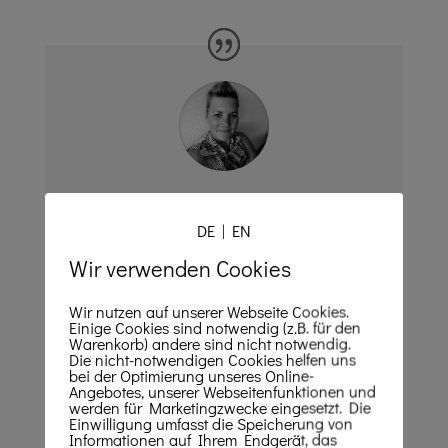
„Eine gelungene Überraschung für meinen
Partner zum 60. Geburtstag! Vor allem weil
DE
|
EN
seine Freunde normalerweise absolute
Wir verwenden Cookies
Nicht-Tänzer sind. Eine Überraschung
dann auch für mich, als er plötzlich anfing
Wir nutzen auf unserer Webseite Cookies.
mitzutanzen. Die Stimmung danach war
Einige Cookies sind notwendig (z.B. für den
Warenkorb) andere sind nicht notwendig.
großartig! “
Die nicht-notwendigen Cookies helfen uns
bei der Optimierung unseres Online-
Angebotes, unserer Webseitenfunktionen und
werden für Marketingzwecke eingesetzt. Die
Manuela aus Lorsch
Einwilligung umfasst die Speicherung von
Informationen auf Ihrem Endgerät, das
maßgeschneiderter Flashmob