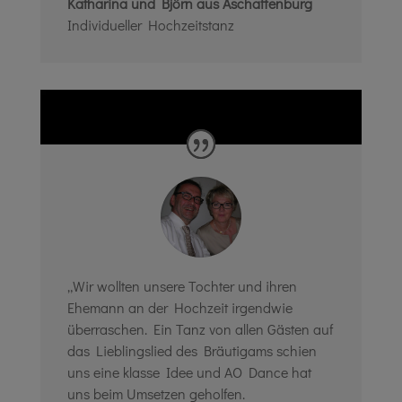
Katharina und Björn aus Aschaffenburg
Individueller Hochzeitstanz
„Wir wollten unsere Tochter und ihren
Ehemann an der Hochzeit irgendwie
überraschen. Ein Tanz von allen Gästen auf
das Lieblingslied des Bräutigams schien
uns eine klasse Idee und AO Dance hat
uns beim Umsetzen geholfen.