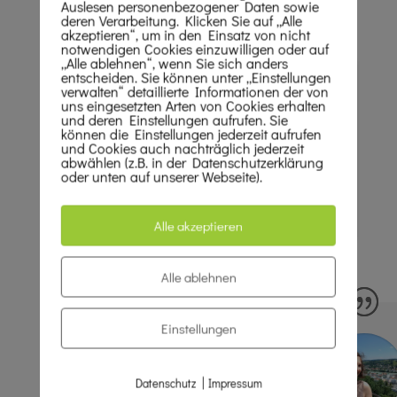
Auslesen personenbezogener Daten sowie
deren Verarbeitung. Klicken Sie auf „Alle
akzeptieren“, um in den Einsatz von nicht
notwendigen Cookies einzuwilligen oder auf
„Alle ablehnen“, wenn Sie sich anders
YouTube aktivieren?
entscheiden. Sie können unter „Einstellungen
verwalten“ detaillierte Informationen der von
YouTube Videos können nur angezeigt werden,
uns eingesetzten Arten von Cookies erhalten
wenn Cookies gesetzt werden dürfen.
und deren Einstellungen aufrufen. Sie
können die Einstellungen jederzeit aufrufen
und Cookies auch nachträglich jederzeit
Akzeptieren
abwählen (z.B. in der Datenschutzerklärung
oder unten auf unserer Webseite).
Wenn YouTube für diese Website aktiviert wurde, werden
Daten an YouTube übermittelt und ausgewertet. Mehr dazu
in der Datenschutzerklärung von YouTube:
hier
Alle akzeptieren
Alle ablehnen
Einstellungen
|
Datenschutz
Impressum