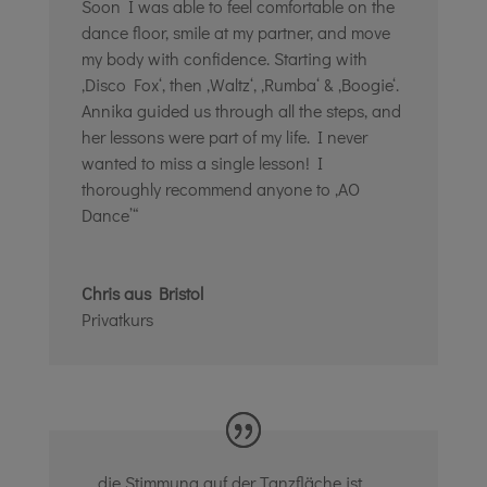
Soon I was able to feel comfortable on the
dance floor, smile at my partner, and move
my body with confidence. Starting with
‚Disco Fox‘, then ‚Waltz‘, ‚Rumba‘ & ‚Boogie‘.
Annika guided us through all the steps, and
her lessons were part of my life. I never
wanted to miss a single lesson! I
thoroughly recommend anyone to ‚AO
Dance’“
Chris aus Bristol
Privatkurs
„…die Stimmung auf der Tanzfläche ist