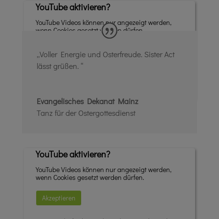
YouTube aktivieren?
YouTube Videos können nur angezeigt werden,
wenn Cookies gesetzt werden dürfen.
Akzeptieren
„Voller Energie und Osterfreude. Sister Act
lässt grüßen. “
Wenn YouTube für diese Website aktiviert wurde, werden
Daten an YouTube übermittelt und ausgewertet. Mehr dazu
in der Datenschutzerklärung von YouTube:
hier
Evangelisches Dekanat Mainz
Tanz für der Ostergottesdienst
YouTube aktivieren?
YouTube Videos können nur angezeigt werden,
wenn Cookies gesetzt werden dürfen.
Akzeptieren