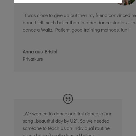
“I was close to give up but then my friend convinced me
hour I felt much better than in other dance studios – 
dance a Waltz. Patient, good training methods, fun!”
Anna aus Bristol
Privatkurs
„We wanted to dance our first dance to our
song „beautiful day by U2“. So we needed
someone to teach us an individual routine
as we haven’t really danced before. I